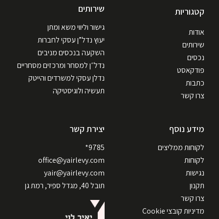
שירותים
קטגוריות
גישור וליווי משא ומתן
אודות
יעוץ נדל”ן עסקי לחברות
שירותים
השקעה בנכסים מניבים
נכסים
נדל״ן למסחר ומרכזים מסחריים
פודקאסט
נדלן עסקי למשרדים והייטק
כתבות
תעשיה ולוגיסטיקה
צרו קשר
מידע נוסף
יצירת קשר
לקוחות ממליצים
9785*
לקוחות
office@yairlevy.com
נגישות
yair@yairlevy.com
תקנון
תובל 40, מגדל ספיר, רמת גן
צרו קשר
מדיניות קובצי Cookie