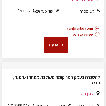
שטח: מ"ר
סוג:
מכירה
יעוד:
מגרשים
yair@yairlevy.com
03-613-66-99
קראו עוד
להשכרה בעמק חפר קומה משולבת מסחר ואחסנה,
חדש!
צפון השרון
שטח: 2800 מ"ר
סוג:
השכרה
יעוד:
מרכזים מסחריים