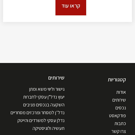
קראו עוד
שירותים
קטגוריות
גישור וליווי משא ומתן
אודות
יעוץ נדל”ן עסקי לחברות
שירותים
השקעה בנכסים מניבים
נכסים
נדל״ן למסחר ומרכזים מסחריים
פודקאסט
נדלן עסקי למשרדים והייטק
כתבות
תעשיה ולוגיסטיקה
צרו קשר