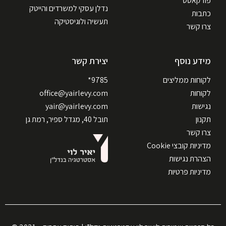
פודקאסט
נדלן עסקי למשרדים והייטק
כתבות
תעשיה ולוגיסטיקה
צרו קשר
מידע נוסף
יצירת קשר
לקוחות ממליצים
9785*
לקוחות
office@yairlevy.com
נגישות
yair@yairlevy.com
תקנון
תובל 40, מגדל ספיר, רמת גן
צרו קשר
מדיניות קובצי Cookie
הצהרת נגישות
מדיניות פרטיות