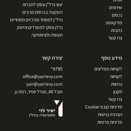
יעוץ נדל”ן עסקי לחברות
שירותים
השקעה בנכסים מניבים
נכסים
נדל״ן למסחר ומרכזים מסחריים
פודקאסט
נדלן עסקי למשרדים והייטק
כתבות
תעשיה ולוגיסטיקה
צרו קשר
מידע נוסף
יצירת קשר
לקוחות ממליצים
9785*
לקוחות
office@yairlevy.com
נגישות
yair@yairlevy.com
תקנון
תובל 40, מגדל ספיר, רמת גן
צרו קשר
מדיניות קובצי Cookie
הצהרת נגישות
מדיניות פרטיות